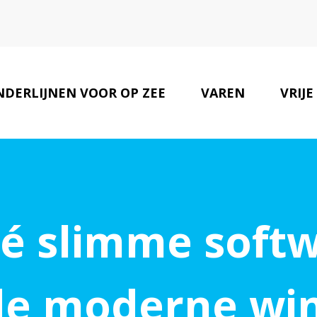
NDERLIJNEN VOOR OP ZEE
VAREN
VRIJE
dé slimme soft
de moderne win