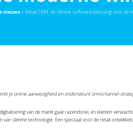
e nieuws
»
Retail CRM: dé slimme softwareoplossing voor de 
terkt je online aanwezigheid en ondersteunt omnichannel-strat
digitalisering van de markt gaat razendsnel, en klanten verwach
en van slimme technologie. Een speciaal voor de retail ontwikke