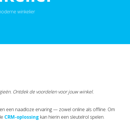
moderne winkelier
egieën. Ontdek de voordelen voor jouw winkel.
ten een naadloze ervaring — zowel online als offline. Om
lde
CRM-oplossing
kan hierin een sleutelrol spelen.