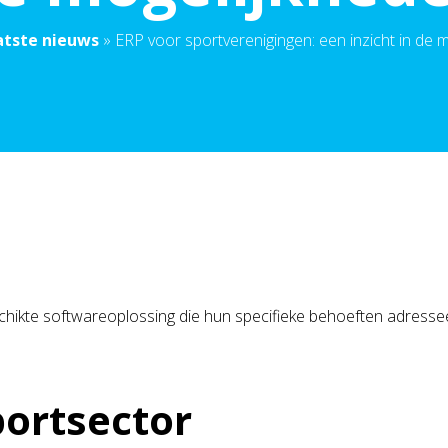
atste nieuws
»
ERP voor sportverenigingen: een inzicht in de 
chikte softwareoplossing die hun specifieke behoeften adresseer
portsector