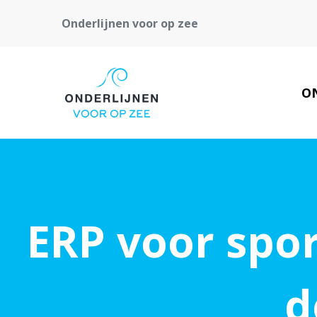
Onderlijnen voor op zee
O
ERP voor spor
d