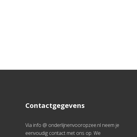
Contactgegevens
Via info @ onderlijnenvooropzee.nl neem je
eenvoudig contact met ons op. We